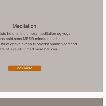
Meditation
både hold i mindfulness meditation og yoga,
ons hold samt MBSR mindfulness hold.
 for at opøve evnen til bevidst opmærksomhed
ære at leve et liv med mere nærvær.
læs mere