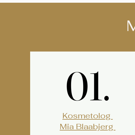
01.
01.
Kosmetolog
Mia Blaabjerg