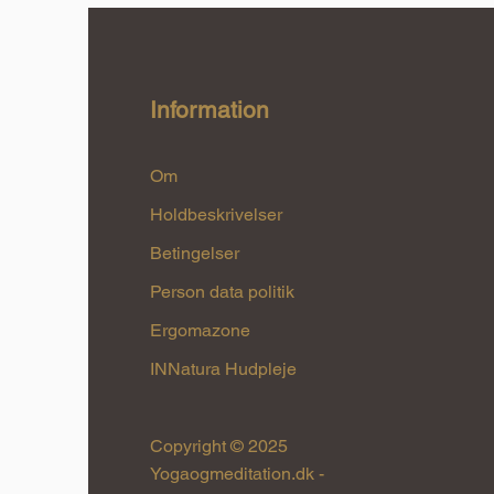
Information
Om
Holdbeskrivelser
Betingelser
Person data politik
Ergomazone
INNatura Hudpleje
Copyright © 2025
Yogaogmeditation.dk -