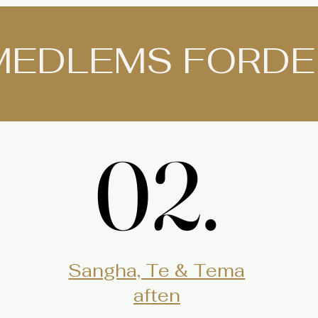
MEDLEMS FORD
02.
02.
Sangha, Te & Tema
aften