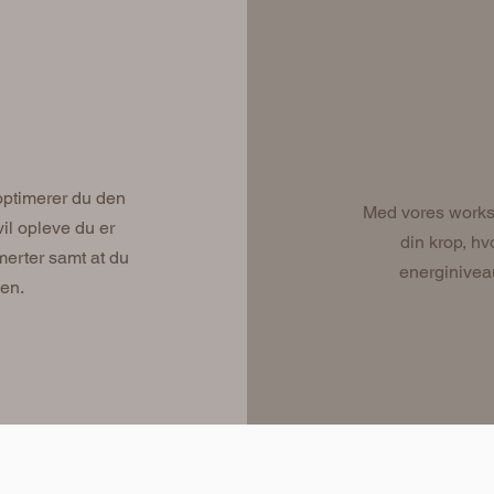
ptimerer du den
Med vores worksh
il opleve du er
din krop, 
merter samt at du
energinivea
en.