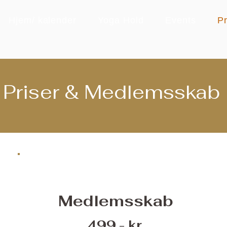
Hjem/ kalender
Yoga Hold
Events
Pr
Priser & Medlemsskab
Medlemsskab
499,- kr