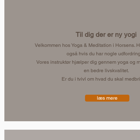
Til dig der er ny yogi
Velkommen hos Yoga & Meditation i Horsens. Her 
også hvis du har nogle udfordring
Vores instruktør hjælper dig gennem yoga og medi
en bedre livskvalitet.
Er du i tvivl om hvad du skal medbr
læs mere