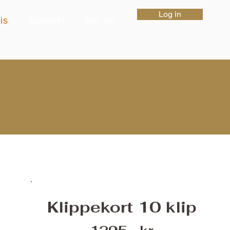
Log in
is
Kontakt
om os
Klippekort 10 klip