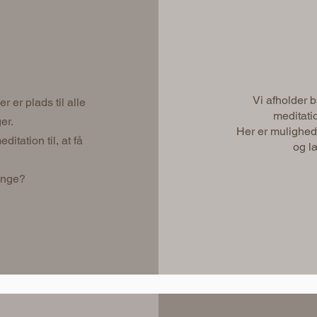
Vi afholder 
er plads til alle
meditati
er.
Her er mulighed
tation til, at få
og l
inge?