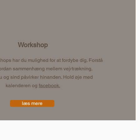
Workshop
ops har du mulighed for at fordybe dig. Forstå
hvordan sammenhæng mellem vejrtrækning,
u og sind påvirker hinanden. Hold øje med
kalenderen og
facebook.
læs mere