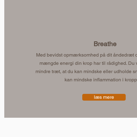
Breathe
Med bevidst opmærksomhed på dit åndedræt o
mængde energi din krop har til rådighed. Du v
mindre træt, at du kan mindske eller udholde s
kan mindske inflammation i kropp
læs mere