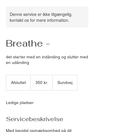
Denne service er ikke tilgængelig,
kontakt os for mere information.
Breathe -
det starter med en indånding og slutter med
en udånding
350
danske
Afsluttet
A
350 kr.
Sundvej
kroner
f
s
l
Ledige pladser
u
t
t
Servicebeskrivelse
e
t
Med bevidst opmærksomhed på dit