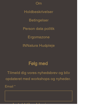
Om
Holdbeskrivelser
Betingelser
Person data politik
Ergomazone
INNatura Hudpleje
Følg med
Tilmeld dig vores nyhedsbrev og bliv
opdateret med workshops og nyheder.
Email
*
Ja tak! tilmeld mig 