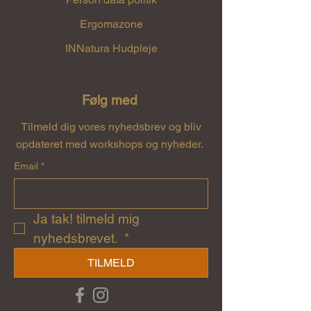
Ergomazone
INNatura Hudpleje
Følg med
Tilmeld dig vores nyhedsbrev og bliv
opdateret med workshops og nyheder.
Email
*
Ja tak! tilmeld mig 
nyhedsbrevet. 
*
TILMELD